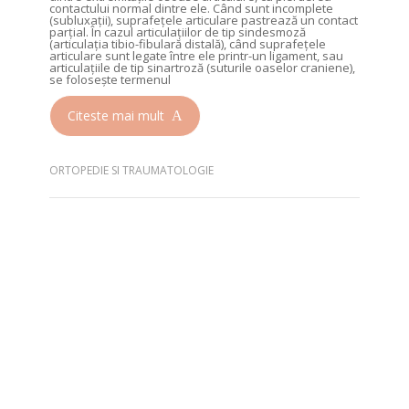
contactului normal dintre ele. Când sunt incomplete
(subluxații), suprafețele articulare pastrează un contact
parțial. În cazul articulațiilor de tip sindesmoză
(articulația tibio-fibulară distală), când suprafețele
articulare sunt legate între ele printr-un ligament, sau
articulațiile de tip sinartroză (suturile oaselor craniene),
se folosește termenul
Citeste mai mult
ORTOPEDIE SI TRAUMATOLOGIE