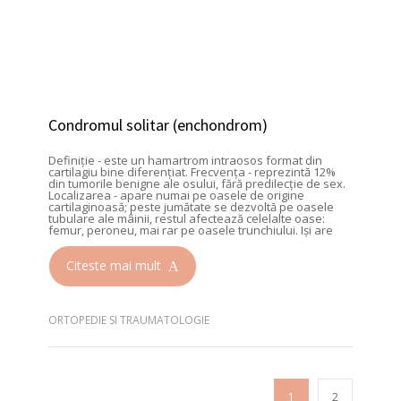
Condromul solitar (enchondrom)
Definiţie - este un hamartrom intraosos format din
cartilagiu bine diferenţiat. Frecvenţa - reprezintă 12%
din tumorile benigne ale osului, fără predilecţie de sex.
Localizarea - apare numai pe oasele de origine
cartilaginoasă; peste jumătate se dezvoltă pe oasele
tubulare ale mâinii, restul afectează celelalte oase:
femur, peroneu, mai rar pe oasele trunchiului. Işi are
Citeste mai mult
ORTOPEDIE SI TRAUMATOLOGIE
1
2