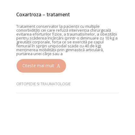
Coxartroza – tratament
Tratament conservator la pacienții cu multiple
comorbidități cei care refuză intervenția chirurgicală
evitarea eforturilor fizice, a traumatismelor, a obezității
pentru scăderea încărcării (printr-o diminuare cu 10 kg a
greutății corporale, forța ce se exercită pe capul
femural în sprijin unipoodal scade cu 40 de kg);
menținerea mobilității prin gimnastică articulară,
purtarea unei cârje sau a
Citeste mai mult
ORTOPEDIE SI TRAUMATOLOGIE