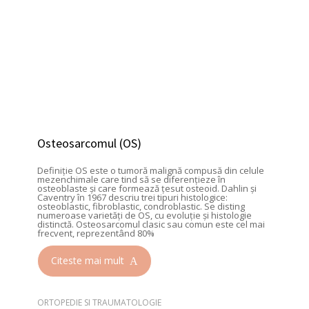
Osteosarcomul (OS)
Definiţie OS este o tumoră malignă compusă din celule
mezenchimale care tind să se diferenţieze în
osteoblaste şi care formează ţesut osteoid. Dahlin şi
Caventry în 1967 descriu trei tipuri histologice:
osteoblastic, fibroblastic, condroblastic. Se disting
numeroase varietăţi de OS, cu evoluţie şi histologie
distinctă. Osteosarcomul clasic sau comun este cel mai
frecvent, reprezentând 80%
Citeste mai mult
ORTOPEDIE SI TRAUMATOLOGIE