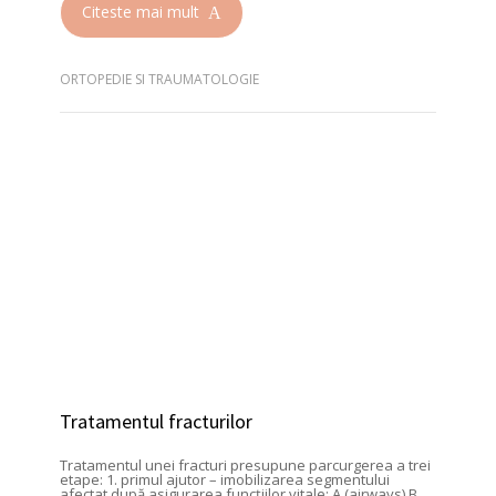
Citeste mai mult
ORTOPEDIE SI TRAUMATOLOGIE
Tratamentul fracturilor
Tratamentul unei fracturi presupune parcurgerea a trei
etape: 1. primul ajutor – imobilizarea segmentului
afectat după asigurarea funcțiilor vitale: A (airways) B