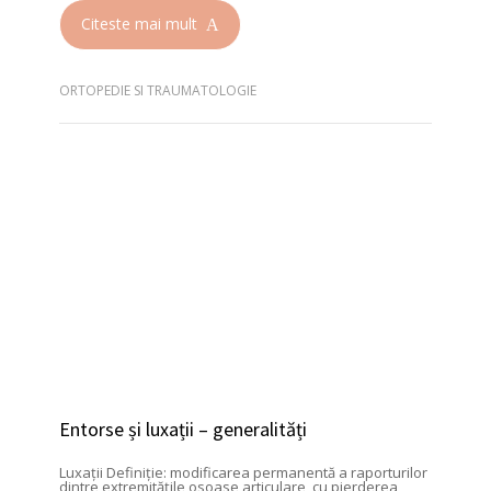
Citeste mai mult
ORTOPEDIE SI TRAUMATOLOGIE
Entorse și luxații – generalități
Luxații Definiție: modificarea permanentă a raporturilor
dintre extremitățile osoase articulare, cu pierderea