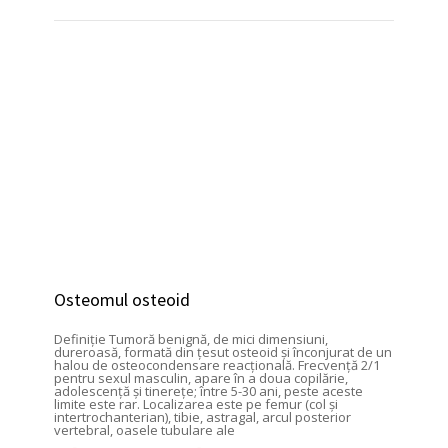
Osteomul osteoid
Definiţie Tumoră benignă, de mici dimensiuni,
dureroasă, formată din ţesut osteoid şi înconjurat de un
halou de osteocondensare reacţională. Frecvenţă 2/1
pentru sexul masculin, apare în a doua copilărie,
adolescenţă şi tinereţe; între 5-30 ani, peste aceste
limite este rar. Localizarea este pe femur (col şi
intertrochanterian), tibie, astragal, arcul posterior
vertebral, oasele tubulare ale