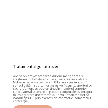
Tratamentul gonartrozei
Are ca obiective: scăderea durerii, menținerea și
creșterea mobilității articulare, limitarea invalidității.
Mijloace nefarmacologice 1. Educarea pacientului în
sensul evitării sporturilor agresive (jogging, sporturi cu
racheta), mers cu baston ținut în membrul superior
contralateral și controlul greutății corporale. 2. Terapia
fizicală și hidrokinetoterapia. Se va urmări tonifierea
cvadricepsului prin exerciții de contracție izometrică și
contracție