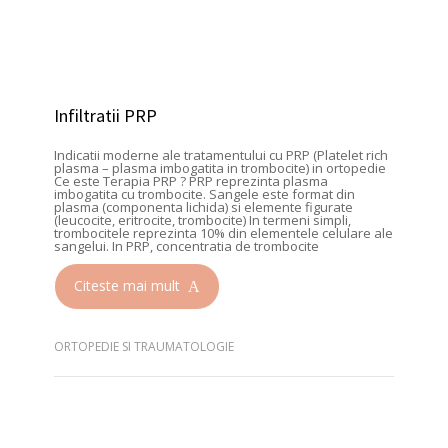
Infiltratii PRP
Indicatii moderne ale tratamentului cu PRP (Platelet rich
plasma – plasma imbogatita in trombocite) in ortopedie
Ce este Terapia PRP ? PRP reprezinta plasma
imbogatita cu trombocite. Sangele este format din
plasma (componenta lichida) si elemente figurate
(leucocite, eritrocite, trombocite) In termeni simpli,
trombocitele reprezinta 10% din elementele celulare ale
sangelui. In PRP, concentratia de trombocite
Citeste mai mult
ORTOPEDIE SI TRAUMATOLOGIE