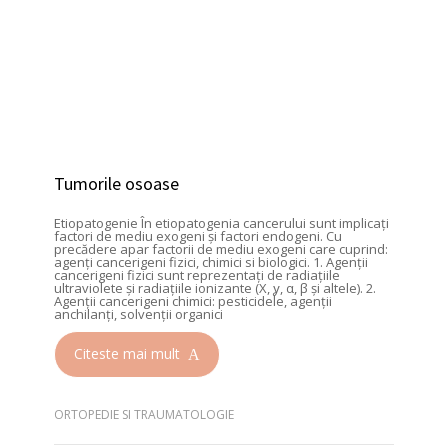
Tumorile osoase
Etiopatogenie În etiopatogenia cancerului sunt implicați
factori de mediu exogeni și factori endogeni. Cu
precădere apar factorii de mediu exogeni care cuprind:
agenți cancerigeni fizici, chimici si biologici. 1. Agenții
cancerigeni fizici sunt reprezentați de radiațiile
ultraviolete și radiațiile ionizante (X, ỿ, α, β și altele). 2.
Agenții cancerigeni chimici: pesticidele, agenții
anchilanți, solvenții organici
Citeste mai mult
ORTOPEDIE SI TRAUMATOLOGIE