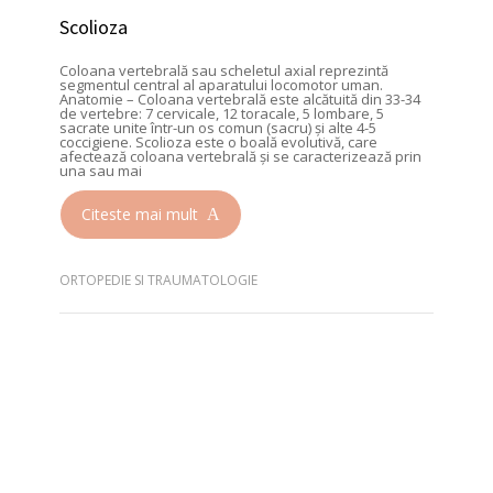
Scolioza
Coloana vertebrală sau scheletul axial reprezintă
segmentul central al aparatului locomotor uman.
Anatomie – Coloana vertebrală este alcătuită din 33-34
de vertebre: 7 cervicale, 12 toracale, 5 lombare, 5
sacrate unite într-un os comun (sacru) şi alte 4-5
coccigiene. Scolioza este o boală evolutivă, care
afectează coloana vertebrală şi se caracterizează prin
una sau mai
Citeste mai mult
ORTOPEDIE SI TRAUMATOLOGIE