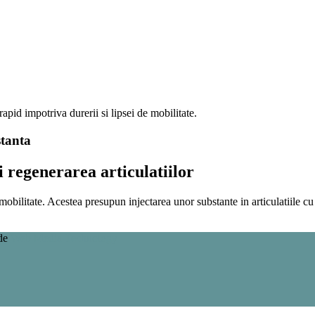
rapid impotriva durerii si lipsei de mobilitate.
stanta
si regenerarea articulatiilor
i mobilitate. Acestea presupun injectarea unor substante in articulatiile c
 de
Web Media Technology