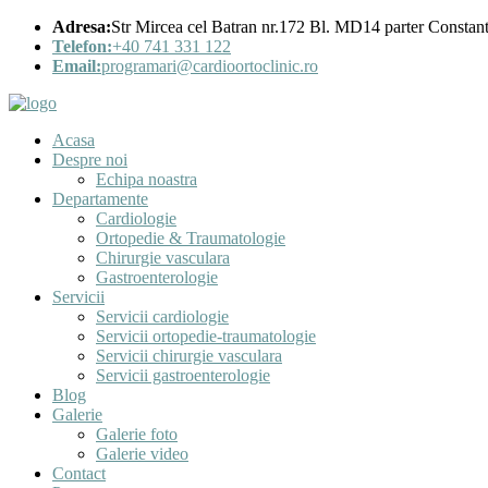
Adresa:
Str Mircea cel Batran nr.172 Bl. MD14 parter Constan
Telefon:
+40 741 331 122
Email:
programari@cardioortoclinic.ro
Acasa
Despre noi
Echipa noastra
Departamente
Cardiologie
Ortopedie & Traumatologie
Chirurgie vasculara
Gastroenterologie
Servicii
Servicii cardiologie
Servicii ortopedie-traumatologie
Servicii chirurgie vasculara
Servicii gastroenterologie
Blog
Galerie
Galerie foto
Galerie video
Contact