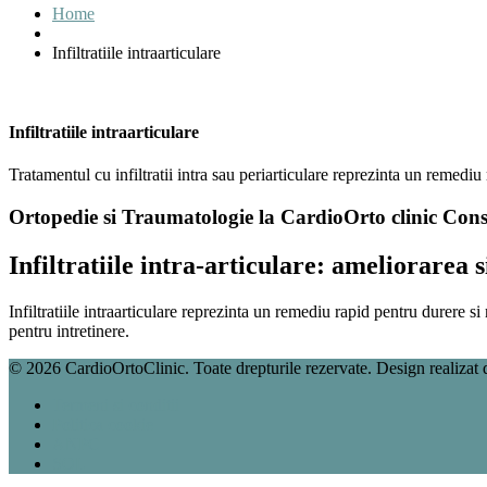
Home
Infiltratiile intraarticulare
Infiltratiile intraarticulare
Tratamentul cu infiltratii intra sau periarticulare reprezinta un remediu 
Ortopedie si Traumatologie la CardioOrto clinic Con
Infiltratiile intra-articulare: ameliorarea 
Infiltratiile intraarticulare reprezinta un remediu rapid pentru durere s
pentru intretinere.
© 2026 CardioOrtoClinic. Toate drepturile rezervate. Design realizat
Termeni si conditii
Politica cookie
ANPC
SOL