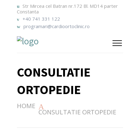
Str Mircea cel Batran nr.172 Bl. MD14 parter
Constanta
+40 741 331 122
programari@cardioortoclinic.ro
CONSULTATIE
ORTOPEDIE
HOME
CONSULTATIE ORTOPEDIE