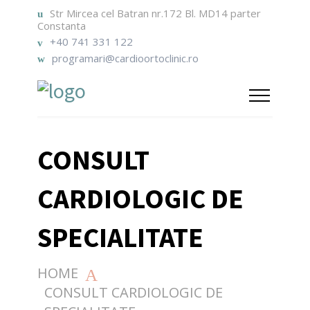
Str Mircea cel Batran nr.172 Bl. MD14 parter
Constanta
+40 741 331 122
programari@cardioortoclinic.ro
CONSULT
CARDIOLOGIC DE
SPECIALITATE
HOME
CONSULT CARDIOLOGIC DE